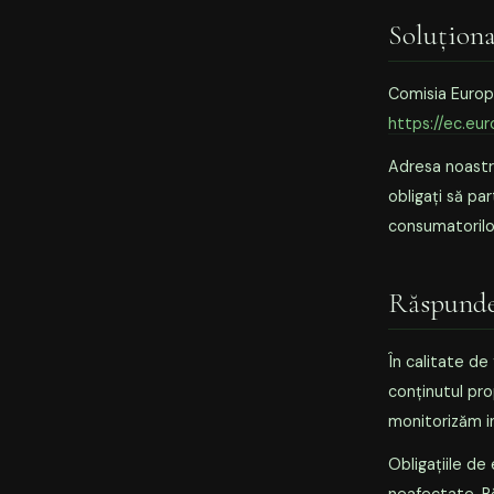
Soluționa
Comisia Europe
https://ec.eu
Adresa noastr
obligați să par
consumatorilo
Răspunde
În calitate de
conținutul pro
monitorizăm in
Obligațiile de