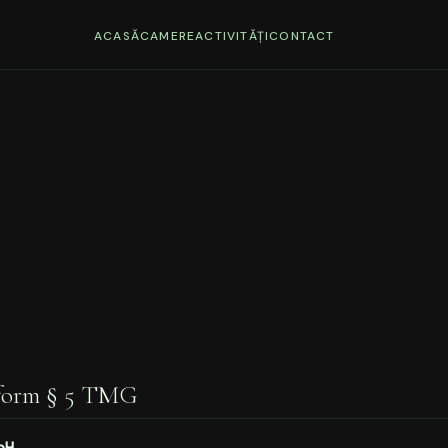
ACASĂ
CAMERE
ACTIVITĂȚI
CONTACT
form § 5 TMG