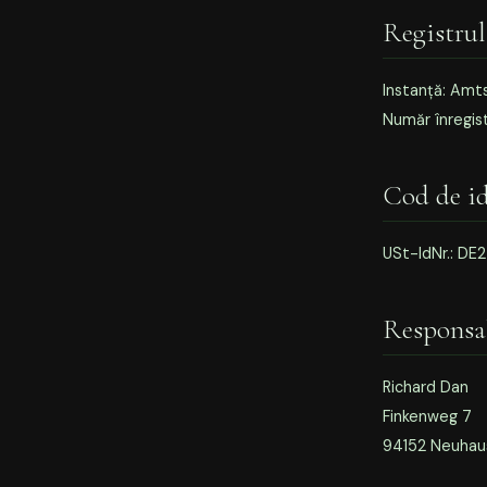
Registru
Instanță: Amt
Număr înregis
Cod de i
USt-IdNr.: DE
Responsab
Richard Dan
Finkenweg 7
94152 Neuhaus