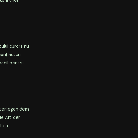
erii unei
tului cărora nu
onținuturi
sabil pentru
nterliegen dem
de Art der
chen