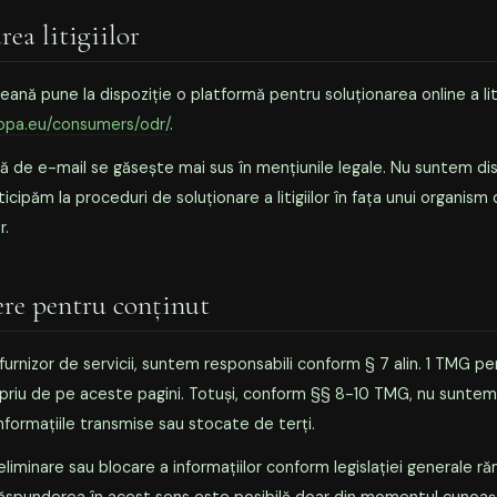
rea litigiilor
ană pune la dispoziție o platformă pentru soluționarea online a liti
ropa.eu/consumers/odr/
.
ă de e-mail se găsește mai sus în mențiunile legale. Nu suntem dis
ticipăm la proceduri de soluționare a litigiilor în fața unui organism
r.
re pentru conținut
 furnizor de servicii, suntem responsabili conform § 7 alin. 1 TMG pe
priu de pe aceste pagini. Totuși, conform §§ 8-10 TMG, nu suntem 
formațiile transmise sau stocate de terți.
 eliminare sau blocare a informațiilor conform legislației generale r