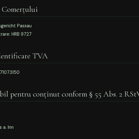
l Comerțului
sgericht Passau
trare: HRB 9727
dentificare TVA
271073150
il pentru conținut conform § 55 Abs. 2 RSt
 a. Inn