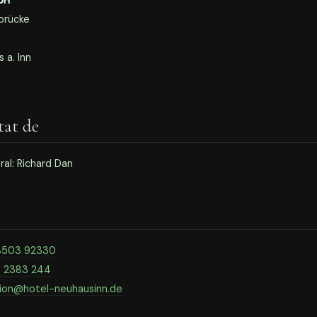
bH
nbrücke
 a. Inn
tat de
ral: Richard Dan
8503 92330
0 2383 244
ion@hotel-neuhausinn.de