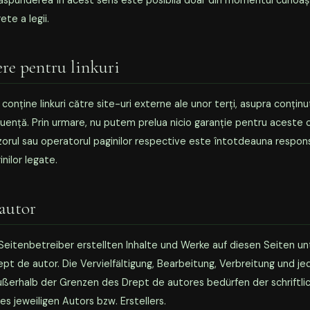
ăspunderea în acest sens este posibilă doar din momentul cunoașt
ete a legii.
re pentru linkuri
 conține linkuri către site-uri externe ale unor terți, asupra conținu
luență. Prin urmare, nu putem prelua nicio garanție pentru aceste c
zorul sau operatorul paginilor respective este întotdeauna respon
nilor legate.
autor
 Seitenbetreiber erstellten Inhalte und Werke auf diesen Seiten u
t de autor. Die Vervielfältigung, Bearbeitung, Verbreitung und je
ßerhalb der Grenzen des Drept de autores bedürfen der schriftli
 jeweiligen Autors bzw. Erstellers.