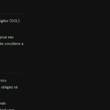
giilor (SOL):
puși sau
 de conciliere a
ntru
obligați să
ămân