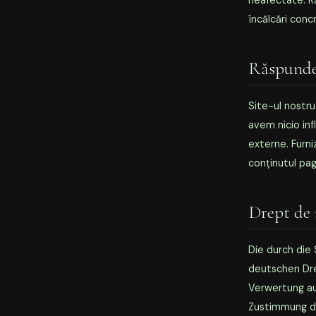
neafectate. R
încălcări concr
Răspunde
Site-ul nostru
avem nicio inf
externe. Furni
conținutul pagi
Drept de 
Die durch die
deutschen Drep
Verwertung au
Zustimmung des