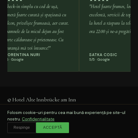
Check-in simplu cu cod de ușă,
"Hotel foarte frumos, locație lin
ameră foarte curată și spațioasă cu
excelentă, servicii de top. Doa
alcon, priveliște frumoasă, aer curat.
la hotel a răspuns la telefon și
oamnele de la micul dejun au fost
ora 22:00 și ne-a pregătit o cam
oarte călduroase și prietenoase. Cu
iguranță mă voi întoarce!"
LORENTINA NURI
SATKA COSIC
/5 · Google
5/5 · Google
© Hotel Alte Innbrücke am Inn
Acasă
Camere
Activități
Contact
Check-In
Mențiuni Legale
Folosim cookie-uri pentru cea mai bună experiență pe site-ul
Confidențialitate
TIKTOK
FACEBOOK
nostru.
Confidențialitate
DE
EN
RO
Respinge
ACCEPTĂ